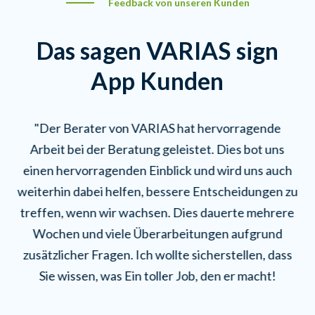
Feedback von unseren Kunden
Das sagen VARIAS sign
App Kunden
"Der Berater von VARIAS hat hervorragende
ll
Arbeit bei der Beratung geleistet. Dies bot uns
e
einen hervorragenden Einblick und wird uns auch
e
ns
weiterhin dabei helfen, bessere Entscheidungen zu
we
re
treffen, wenn wir wachsen. Dies dauerte mehrere
t
Wochen und viele Überarbeitungen aufgrund
zusätzlicher Fragen. Ich wollte sicherstellen, dass
z
Sie wissen, was Ein toller Job, den er macht!